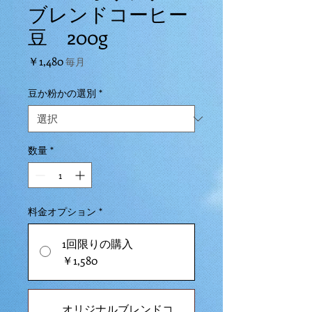
ブレンドコーヒー
豆 200g
価
￥1,480
毎月
格
豆か粉かの選別
*
数量
*
料金オプション
*
1回限りの購入
￥1,580
オリジナルブレンドコ