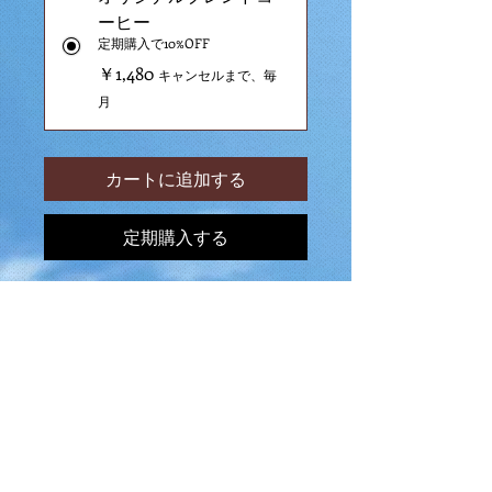
ーヒー
定期購入で10%OFF
￥1,480
キャンセルまで、毎
月
カートに追加する
定期購入する
4カ国、４種類の豆をそれぞれ
に焙煎し、香りやコク、苦味の
バランスを考えてアフターミッ
クスしています。抽出する水分
量の調整でホットやアイス、ラ
テ、エスプレッソでも楽しめる
ように配合しています。